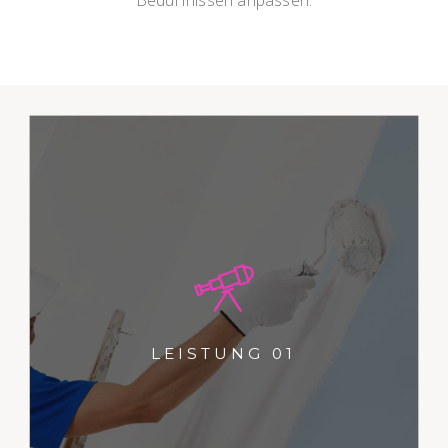
Dies ist ein Typoblindtext. An ihm
kann man sehen, ob alle
Buchstaben da sind und wie sie
LEISTUNG 01
aussehen.