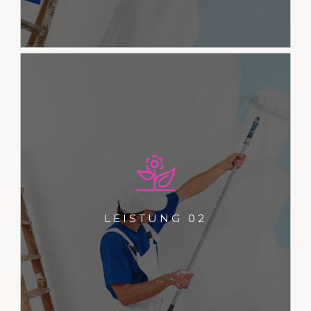
Dies ist ein Typoblindtext. An ihm
kann man sehen, ob alle
Buchstaben da sind und wie sie
LEISTUNG 02
aussehen.