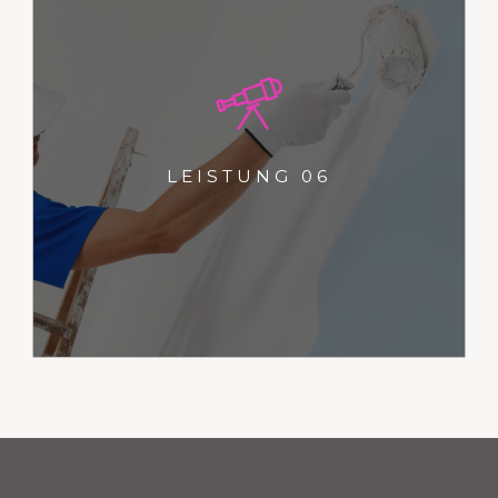
Dies ist ein Typoblindtext. An ihm
kann man sehen, ob alle
Buchstaben da sind und wie sie
LEISTUNG 06
aussehen.