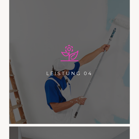
Dies ist ein Typoblindtext. An ihm
kann man sehen, ob alle
Buchstaben da sind und wie sie
LEISTUNG 04
aussehen.