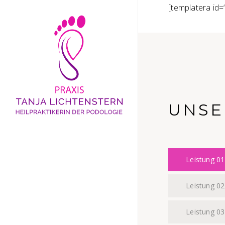
Skip
[templatera id=
to
main
content
UNSE
Leistung 01
Leistung 02
Leistung 03