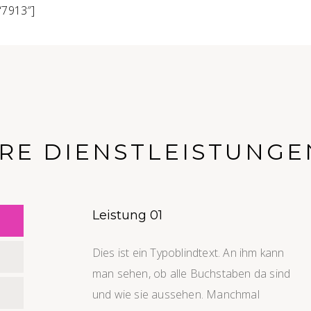
“7913″]
RE DIENSTLEISTUNGE
Leistung 01
Dies ist ein Typoblindtext. An ihm kann
man sehen, ob alle Buchstaben da sind
und wie sie aussehen. Manchmal